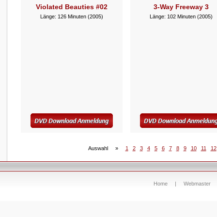
Violated Beauties #02
3-Way Freeway 3
Länge: 126 Minuten (2005)
Länge: 102 Minuten (2005)
Auswahl
»
1
2
3
4
5
6
7
8
9
10
11
12
Home
|
Webmaster