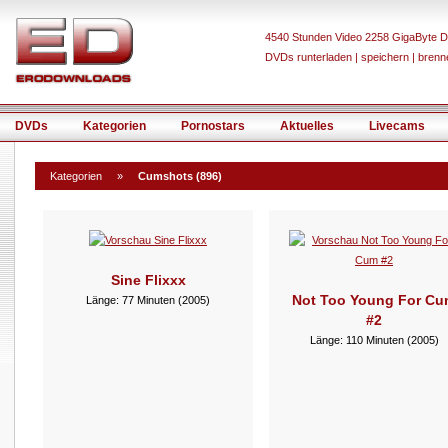
4540 Stunden Video 2258 GigaByte D
DVDs runterladen | speichern | brenn
DVDs
Kategorien
Pornostars
Aktuelles
Livecams
Kategorien
»
Cumshots (896)
Sine Flixxx
Not Too Young For C
Länge: 77 Minuten (2005)
#2
Länge: 110 Minuten (2005)